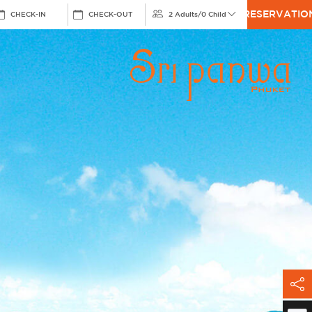
RESERVATIO
CHECK-IN
CHECK-OUT
2 Adults
/
0 Child