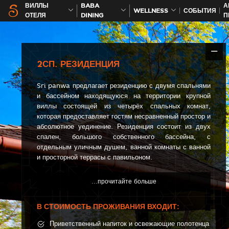
ВИЛЛЫ
BABA
А
WELLNESS
СОБЫТИЯ
ОТЕЛЯ
DINING
П
2СП. РЕЗИДЕНЦИЯ
Sri panwa предлагает резиденцию с двумя спальнями
и бассейном находящуюся на территории крупной
виллы состоящей из четырёх спальных комнат,
которая предоставляет гостям несравненный простор и
абсолютное уединение. Резиденция состоит из двух
спален, большого собственного бассейна, с
отдельным уличным душем, ванной комнаты с ванной
и просторной террасы с павильоном.
В СТОИМОСТЬ ПРОЖИВАНИЯ ВХОДИТ:
Приветственный напиток и освежающие полотенца