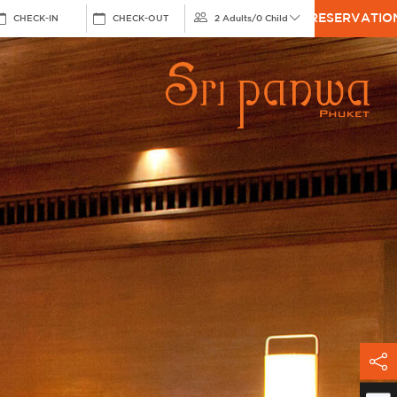
RESERVATIO
CHECK-IN
CHECK-OUT
2 Adults
/
0 Child