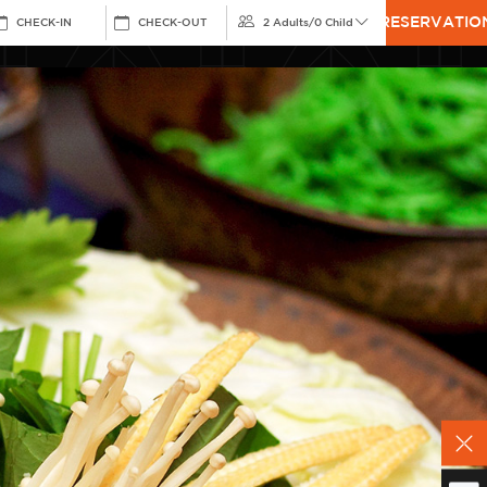
RESERVATIO
CHECK-IN
CHECK-OUT
2 Adults
/
0 Child