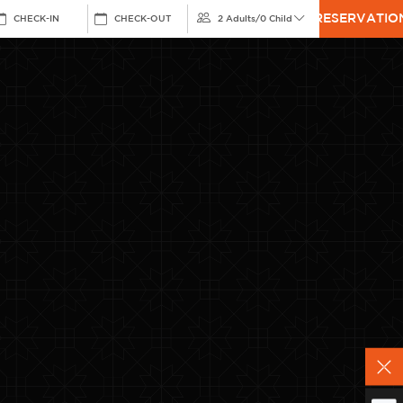
RESERVATIO
CHECK-IN
CHECK-OUT
2 Adults
/
0 Child