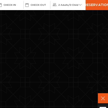
RESERVATIO
CHECK-IN
CHECK-OUT
2 Adults
/
0 Child