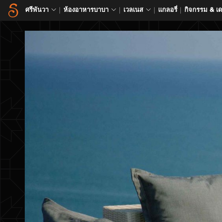
ศรีพันวา
ห้องอาหารบาบา
เวลเนส
แกลอรี่
กิจกรรม & เ