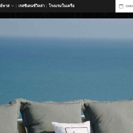
ดย์พาส
เรสซิเดนซ์วิลล่า
โรงแรมในเครือ
CHE