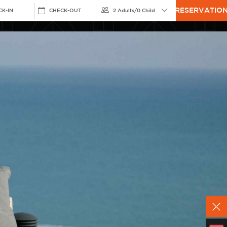
RESERVATIO
CK-IN
CHECK-OUT
2 Adults
/
0 Child