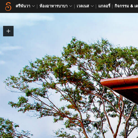
ศรีพันวา
ห้องอาหารบาบา
เวลเนส
แกลอรี่
กิจกรรม & เ