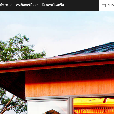
ดย์พาส
เรสซิเดนซ์วิลล่า
โรงแรมในเครือ
CHE