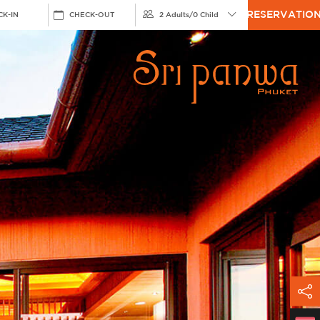
RESERVATIO
CK-IN
CHECK-OUT
2 Adults
/
0 Child