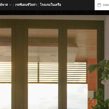
ดย์พาส
เรสซิเดนซ์วิลล่า
โรงแรมในเครือ
CHE