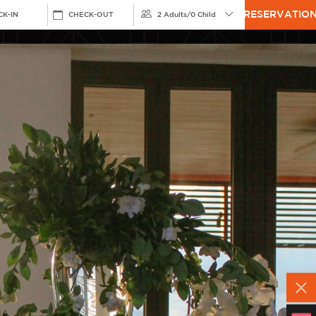
RESERVATIO
CK-IN
CHECK-OUT
2 Adults
/
0 Child