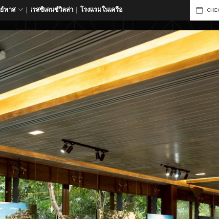
ดย์พาส
เรสซิเดนซ์วิลล่า
โรงแรมในเครือ
CHE