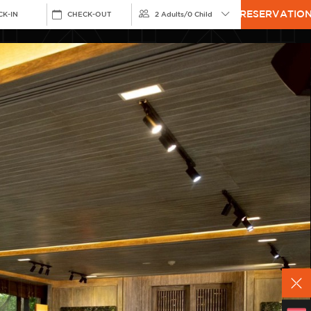
RESERVATIO
CK-IN
CHECK-OUT
2 Adults
/
0 Child