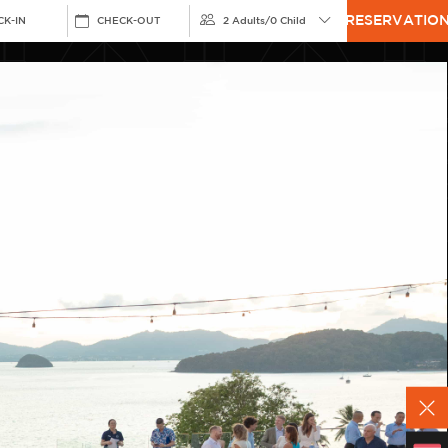
RESERVATIO
CK-IN
CHECK-OUT
2 Adults
/
0 Child