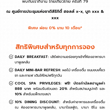
พบกับเราที่งาน ไทยเที่ยวไทย ครั้งที่ 79
ณ ศูนย์การประชุมแห่งชาติสิริกิติ์ ฮอลล์ x-x, บูท xxx &
xxx
พิเศษ ผ่อน 0% นาน 10 เดือน*
สิทธิพิเศษสำหรับทุกการจอง
DAILY BREAKFAST:
เสิร์ฟความอร่อยทุกเช้าที่ห้องอาหารบา
บาพูลคลับ
DAILY MINI-BAR REFRESH:
ผลไม้ เครื่องดื่ม ขนมขบเคี้ยว
ชา และกาแฟ เติมให้ใหม่ฟรีทุกวัน
COOL SPA PRIVILEGES: ฟรี! บัตรกำนัลสปามูลค่า
888 บาท
พร้อมรับส่วนลด
20%
สำหรับสปาเมนูปกติ และ
10%
สำหรับแพ็กเกจสปา
10% DINING DISCOUNT:
สำหรับค่าอาหารและเครื่องดื่ม
ณ ห้องอาหารบาบาพูลคลับ, บาบาโซลฟู้ด, บาบา ชิโน และ