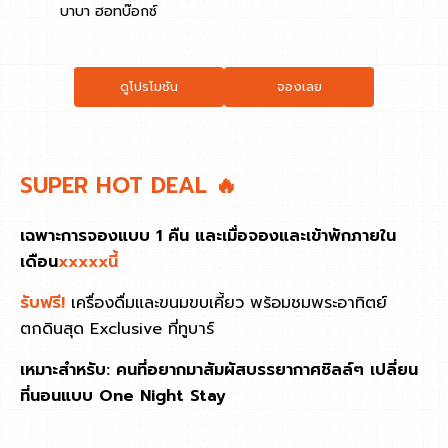
บาบา ฮอทบ๊อกซ์
ดูโปรโมชัน
จองเลย
SUPER HOT DEAL 🔥
เฉพาะการจองแบบ 1 คืน และเมื่อจองและเข้าพักภายใน
เดือน
xxxxxนี้
รับฟรี!
เครื่องดื่มและขนมขบเคี้ยว พร้อมชมพระอาทิตย์
ตกดินสุด Exclusive ที่ทูบาร์
เหมาะสำหรับ: คนที่อยากมาสัมผัสบรรยากาศชิลล์ๆ เปลี่ยน
ที่นอนแบบ One Night Stay