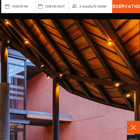
RESERVATIO
CHECK-IN
CHECK-OUT
2 Adults
/
0 Child