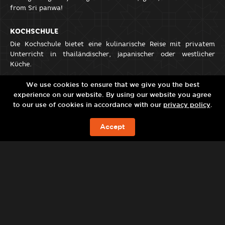
from Sri panwa!
KOCHSCHULE
Die Kochschule bietet eine kulinarische Reise mit privatem
Unterricht in thailändischer, japanischer oder westlicher
Küche.
SRI PANWA KIDS
We use cookies to ensure that we give you the best
experience on our website. By using our website you agree
SWIMMING CLASSES
to our use of cookies in accordance with our
privacy policy
.
Certified instructors are available for kids swimming lessons or
a simple splash around one of our pools. A 24-hour advance
Accept
reservation is required.
JETZT BUCHEN
THE GAME ROOM
Come chill and hang out in our air-conditioned games room