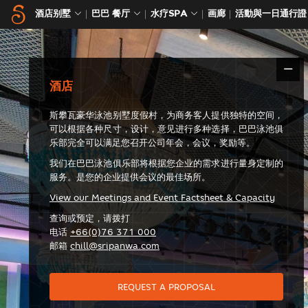
酒店别墅
巴巴 餐厅
水疗SPA
画廊
活動與一日通行證
酒店
斯攀瓦豪华泳池别墅度假村，为商务客人提供独特的空间，
可以根据各种尺寸，设计，意见进行多种选择，巴巴泳池俱
乐部完全可以满足您召开公司年会，会议，奖励等。
我们在巴巴泳池俱乐部将根据您企业的需求进行量身定制的
服务。是您的企业提供会议的最佳场所。
View our Meetings and Event Factsheet & Capacity
查询或预定，请拨打
电话
+66(0)76 371 000
邮箱
chill@sripanwa.com
REQUEST A PROPOSAL