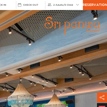
RESERVATIO
CK-IN
CHECK-OUT
2 Adults
/
0 Child