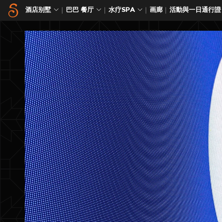
酒店别墅
巴巴 餐厅
水疗SPA
画廊
活動與一日通行證