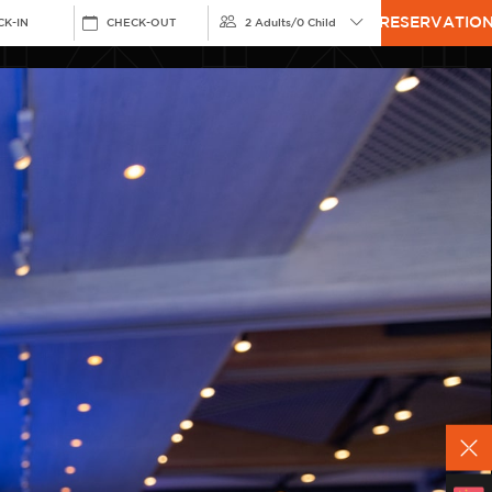
RESERVATIO
CK-IN
CHECK-OUT
2 Adults
/
0 Child