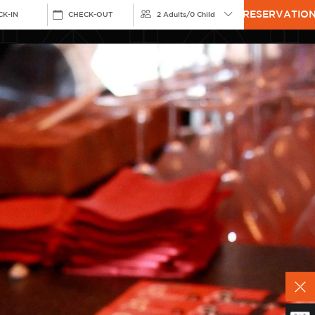
RESERVATIO
CK-IN
CHECK-OUT
2 Adults
/
0 Child