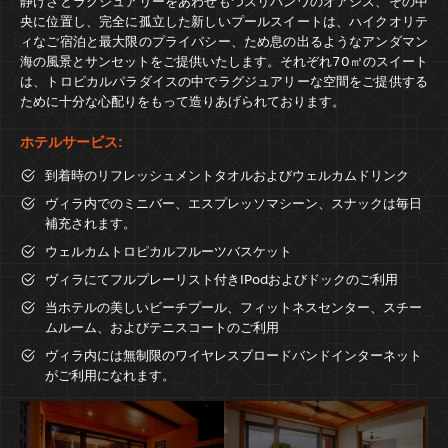
静けさとラグジュアリーをあわせもつスリパンワのオアシス、その中
央に位置し、完全に孤立した新しいプールスイートは、ハイクオリテ
ィなご宿泊と最大限のプライバシー、ため息の出るようなアンダマン
海の風景とサンセットをご提供いたします。それぞれ70㎡のスイート
は、トロピカルパラダイスの中でラグジュアリーな空間をご提供する
ために十分な心配りをもって造りあげられております。
ホテルサービス:
到着時のリフレッシュメントタオルおよびウェルカムドリンク
ヴィラ内でのミニバー、エスプレッソマシーン、スナックは毎日
補充されます。
ウェルカムトロピカルフルーツバスケット
ヴィラにてフルプレーリスト付きIPodおよびドックのご利用
当ホテルの美しいビーチプール、フィットネスセンター、スチー
ムルーム、およびテニスコートのご利用
ヴィラ内には無制限のワイヤレスブロードバンドインターネット
がご利用になれます。