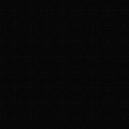
SNOOP
LION &
RITA
ORA
BACK TO
GALLERY