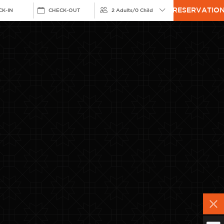
RESERVATIO
CK-IN
CHECK-OUT
2 Adults
/
0 Child