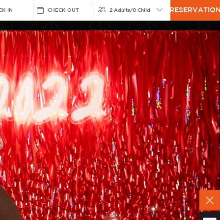
RESERVATIO
CK-IN
CHECK-OUT
2 Adults
/
0 Child