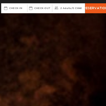
RESERVATIO
CHECK-IN
CHECK-OUT
2 Adults
/
0 Child